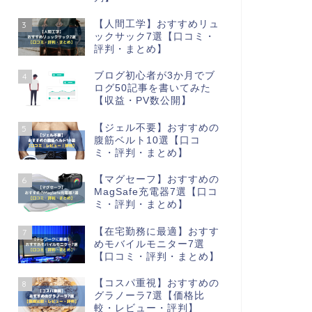
【人間工学】おすすめリュ
3
ックサック7選【口コミ・
評判・まとめ】
ブログ初心者が3か月でブ
4
ログ50記事を書いてみた
【収益・PV数公開】
【ジェル不要】おすすめの
5
腹筋ベルト10選【口コ
ミ・評判・まとめ】
【マグセーフ】おすすめの
6
MagSafe充電器7選【口コ
ミ・評判・まとめ】
【在宅勤務に最適】おすす
7
めモバイルモニター7選
【口コミ・評判・まとめ】
【コスパ重視】おすすめの
8
グラノーラ7選【価格比
較・レビュー・評判】