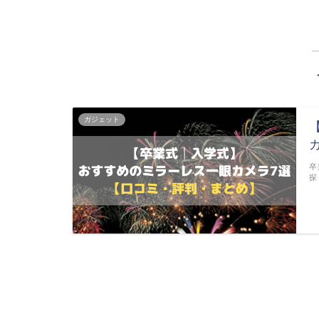
ガジェット
卒
探