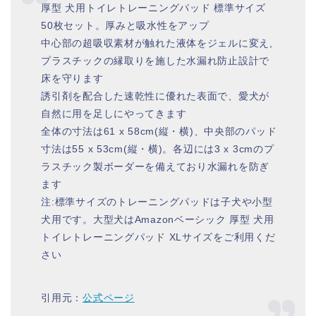
厚型 犬用トイレトレーニングパッド 標準サイズ
50枚セット。厚みと吸水性をアップ
中心部の超吸収素材が触れた液体をジェルに変え,
プラスチックの縁取りを施した水漏れ防止設計で
床を守ります
誘引剤を配合した速乾性に優れた表面で、愛犬が
自然に用を足しにやってきます
全体の寸法は61 x 58cm(縦・横)、中央部のパッド
寸法は55 x 53cm(縦・横)。各辺には3 x 3cmのプ
ラスチック製ボーダーを備えており水漏れを防ぎ
ます
注:標準サイズのトレーニングパッドは子犬や小型
犬用です。大型犬はAmazonベーシック 厚型 犬用
トイレトレーニングパッド XLサイズをご利用くだ
さい
引用元：
公式ページ