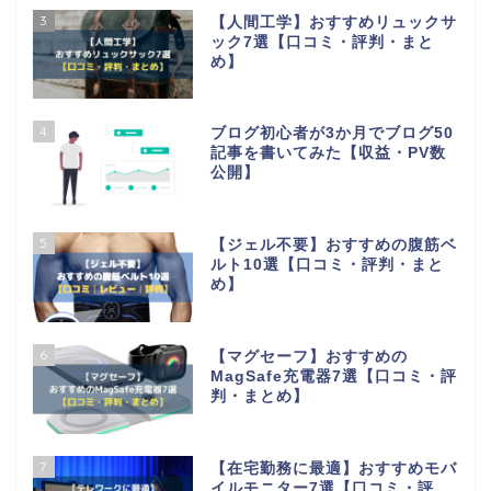
3
【人間工学】おすすめリュックサ
ック7選【口コミ・評判・まと
め】
4
ブログ初心者が3か月でブログ50
記事を書いてみた【収益・PV数
公開】
5
【ジェル不要】おすすめの腹筋ベ
ルト10選【口コミ・評判・まと
め】
6
【マグセーフ】おすすめの
MagSafe充電器7選【口コミ・評
判・まとめ】
7
【在宅勤務に最適】おすすめモバ
イルモニター7選【口コミ・評