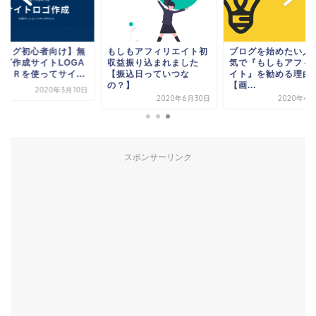
ブログ初心者向け】無
もしもアフィリエイト初
ブログを始めたい人
ロゴ作成サイトLOGA
収益振り込まれました
気で『もしもアフィ
ＴＥＲを使ってサイ...
【振込日っていつな
イト』を勧める理由
の？】
【画...
2020年3月10日
2020年6月30日
2020年4月
スポンサーリンク