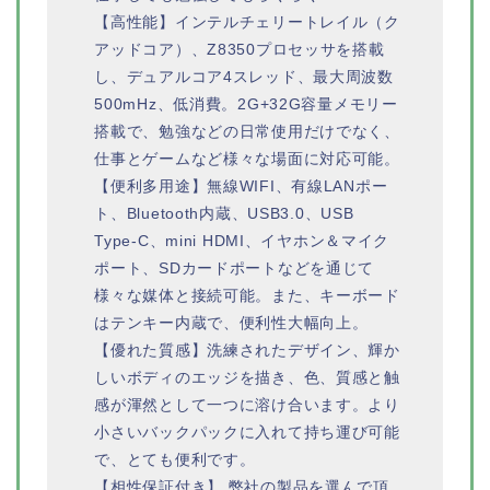
【高性能】インテルチェリートレイル（ク
アッドコア）、Z8350プロセッサを搭載
し、デュアルコア4スレッド、最大周波数
500mHz、低消費。2G+32G容量メモリー
搭載で、勉強などの日常使用だけでなく、
仕事とゲームなど様々な場面に対応可能。
【便利多用途】無線WIFI、有線LANポー
ト、Bluetooth内蔵、USB3.0、USB
Type-C、mini HDMI、イヤホン＆マイク
ポート、SDカードポートなどを通じて
様々な媒体と接続可能。また、キーボード
はテンキー内蔵で、便利性大幅向上。
【優れた質感】洗練されたデザイン、輝か
しいボディのエッジを描き、色、質感と触
感が渾然として一つに溶け合います。より
小さいバックパックに入れて持ち運び可能
で、とても便利です。
【相性保証付き】 弊社の製品を選んで頂