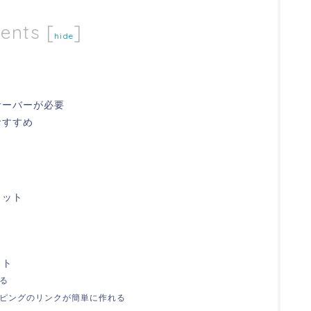
ents
[
]
hide
サーバーが必要
おすすめ
リット
ット
きる
ッピングのリンクが簡単に作れる