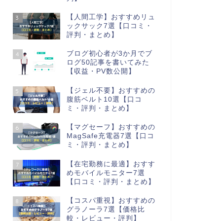
【人間工学】おすすめリュ
3
ックサック7選【口コミ・
評判・まとめ】
ブログ初心者が3か月でブ
4
ログ50記事を書いてみた
【収益・PV数公開】
【ジェル不要】おすすめの
5
腹筋ベルト10選【口コ
ミ・評判・まとめ】
【マグセーフ】おすすめの
6
MagSafe充電器7選【口コ
ミ・評判・まとめ】
【在宅勤務に最適】おすす
7
めモバイルモニター7選
【口コミ・評判・まとめ】
【コスパ重視】おすすめの
8
グラノーラ7選【価格比
較・レビュー・評判】