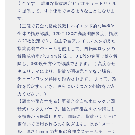
安全です。 詳細な指紋設定ビデオチュートリアル
を提供して、すぐ使用できるようなことになりま
す。
【正確で安全な指紋認識】ハイエンド的な半導体
生体の指紋認識、120 * 120の高認識解像度、指紋
を20枚設定でき、自主学習アルゴリズムを加えた
指紋認識モジュールを使用して、自転車ロックの
解除成功率が99.9％達成し、0.1秒の速度で鍵を解
除し、360度全方位で認識できます。（ 高度なセ
キュリティにより、指紋が明確完全でない場合、
チェーンロック解除が拒否されます。 よって、指
紋を設定するとき、さらにいくつかの指紋をご入
力ください。)
【頑丈で耐久性ある】亜鉛合金自転車ロックと回
転式ロックカバーで、鍵と内部部品を水や錆によ
る損傷から保護します。 同時に、指紋センサ－に
傷付いて使用されるのを防ぎます。 長さ1メート
ル、厚さ4.5mmの方形の高強度スチールチェーン