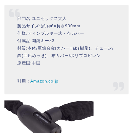
部門名:ユニセックス大人
製品サイズ:(約)φ6×長さ900mm
仕様:ディンプルキー式・布カバー
付属品:開錠キー×3
材質:本体/亜鉛合金(カバー=abs樹脂)、チェーン/
鉄(亜鉛めっき)、布カバー/ポリプロピレン
原産国:中国
引用：
Amazon.co.jp