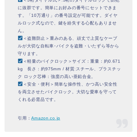
＜5桁ダイヤル式＞:5桁のダイヤルロックで防犯
に抜群です。簡単にお好みの番号にセットできま
す。「10万通り」の番号設定が可能です。ダイヤ
ルロック式なので、鍵を紛失する心配もありませ
ん。
＜盗難防止＞重みのある、頑丈で上質なケーブ
ルが大切な自転車･バイクを盗難・いたずら等から
守ります。
＜軽量のバイクロック＞サイズ：重量：約0.671
kg 長さ：約975mm / 材質:スチール、プラスチッ
ク ロック芯棒：強度の高い亜鉛合金。
＜安全・便利＞簡単な操作性、かつ高い安全性
を両立させたバイクロック。大切な愛車を守って
くれる必需品です。
引用：
Amazon.co.jp