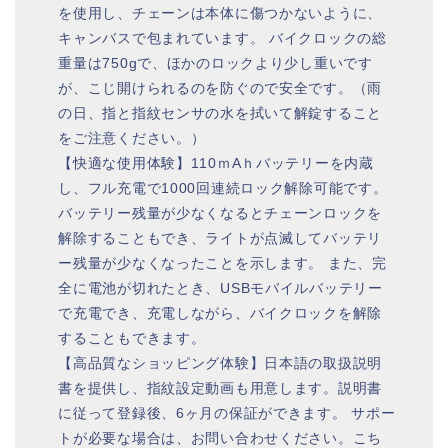
を使用し、チェーンは本体に傷つかないように、
キャンバスで包まれています。 バイクロックの総
重量は750gで、ほかのロックより少し重いです
が、こじ開けられるのを防ぐので安全です。（雨
の日、指と指紋センサの水を拭いて解錠すること
をご注意ください。）
【快適な使用体験】110ｍAｈバッテリーを内蔵
し、フル充電で1000回連続ロック解除可能です。
バッテリー残量が少なくなるとチェーンロックを
解除することもでき、ライトが点滅してバッテリ
ー残量が少なくなったことを示します。 また、完
全に電池が切れたとき、USBモバイルバッテリー
で充電でき、充電しながら、バイクロックを解除
することもできます。
【高品質なショッピング体験】日本語の取扱説明
書を提供し、指紋設定動画も用意します。説明書
に従って登録後、6ヶ月の保証ができます。 サポー
トが必要な場合は、お問い合わせください。こち