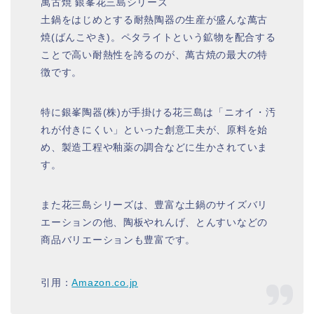
萬古焼 銀峯花三島シリーズ
土鍋をはじめとする耐熱陶器の生産が盛んな萬古
焼(ばんこやき)。ペタライトという鉱物を配合する
ことで高い耐熱性を誇るのが、萬古焼の最大の特
徴です。
特に銀峯陶器(株)が手掛ける花三島は「ニオイ・汚
れが付きにくい」といった創意工夫が、原料を始
め、製造工程や釉薬の調合などに生かされていま
す。
また花三島シリーズは、豊富な土鍋のサイズバリ
エーションの他、陶板やれんげ、とんすいなどの
商品バリエーションも豊富です。
引用：
Amazon.co.jp