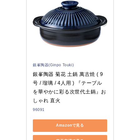
銀峯陶器(Ginpo Touki)
銀峯陶器 菊花 土鍋 萬古焼 ( 9
号 / 瑠璃 / 4人用 ) 『テーブル
を華やかに彩る次世代土鍋』お
しゃれ 直火
96091
Amazonで見る