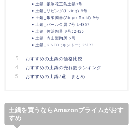
土鍋_銀峯花三島土鍋9号
土鍋_リビング(Living) 8号
土鍋_銀峯陶器(Ginpo Touki) 9号
土鍋_パール金属 7号 L-1857
土鍋_佐治陶器 9号32-123
土鍋_内山製陶所 9号
土鍋_KINTO (キントー) 25193
おすすめの土鍋の価格比較
おすすめの土鍋の売れ筋ランキング
おすすめの土鍋7選 まとめ
土鍋を買うならAmazonプライムがおす
すめ