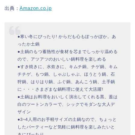
出典：
Amazon.co.jp
●寒い冬にぴったり! からだも心もぽっかぽか。あ
ったか土鍋
●土鍋のもつ蓄熱性が食材を芯までしっかり温める
ので、アツアツのおいしい鍋料理を楽しめる
●すき焼きに、水炊きに、キムチ鍋、チゲ鍋、キム
チチゲ、もつ鍋、しゃぶしゃぶ、ほうとう鍋、石
狩鍋、はりはり鍋、ふぐ鍋、あんこう鍋、土手鍋
に・・・さまざまな鍋料理に使えて大活躍!
●土鍋はお料理をおいしく演出してくれる黒、蓋は
白のツートンカラーで、シックでモダンな大人デ
ザイン
●3~4人用のお手軽サイズの土鍋なので、ちょっと
したパーティーなど気軽に鍋料理を楽しみたいと
きにぴったり