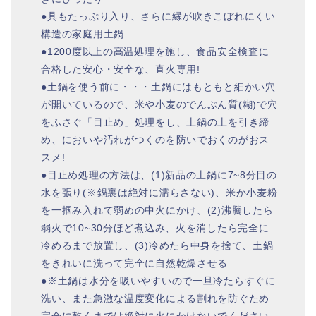
●具もたっぷり入り、さらに縁が吹きこぼれにくい
構造の家庭用土鍋
●1200度以上の高温処理を施し、食品安全検査に
合格した安心・安全な、直火専用!
●土鍋を使う前に・・・土鍋にはもともと細かい穴
が開いているので、米や小麦のでんぷん質(糊)で穴
をふさぐ「目止め」処理をし、土鍋の土を引き締
め、においや汚れがつくのを防いでおくのがおス
スメ!
●目止め処理の方法は、(1)新品の土鍋に7~8分目の
水を張り(※鍋裏は絶対に濡らさない)、米か小麦粉
を一掴み入れて弱めの中火にかけ、(2)沸騰したら
弱火で10~30分ほど煮込み、火を消したら完全に
冷めるまで放置し、(3)冷めたら中身を捨て、土鍋
をきれいに洗って完全に自然乾燥させる
●※土鍋は水分を吸いやすいので一旦冷たらすぐに
洗い、また急激な温度変化による割れを防ぐため
完全に乾くまでは絶対に火にかけないでください