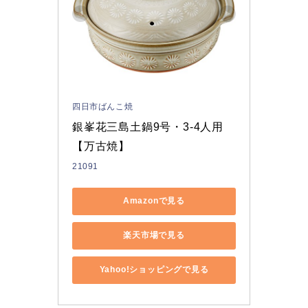
四日市ばんこ焼
銀峯花三島土鍋9号・3-4人用
【万古焼】
21091
Amazonで見る
楽天市場で見る
Yahoo!ショッピングで見る