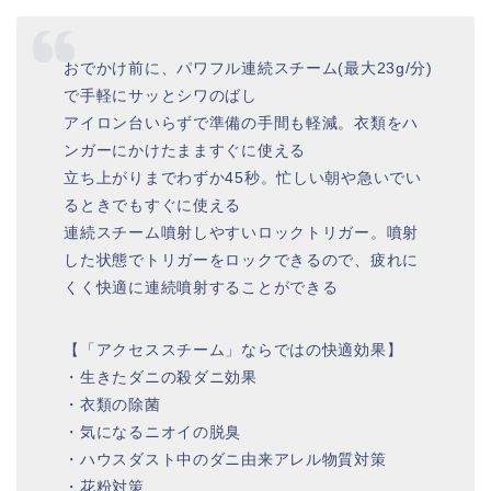
おでかけ前に、パワフル連続スチーム(最大23g/分)
で手軽にサッとシワのばし
アイロン台いらずで準備の手間も軽減。衣類をハ
ンガーにかけたまますぐに使える
立ち上がりまでわずか45秒。忙しい朝や急いでい
るときでもすぐに使える
連続スチーム噴射しやすいロックトリガー。噴射
した状態でトリガーをロックできるので、疲れに
くく快適に連続噴射することができる
【「アクセススチーム」ならではの快適効果】
・生きたダニの殺ダニ効果
・衣類の除菌
・気になるニオイの脱臭
・ハウスダスト中のダニ由来アレル物質対策
・花粉対策