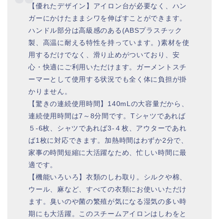
【優れたデザイン】アイロン台が必要なく、ハン
ガーにかけたままシワを伸ばすことができます。
ハンドル部分は高級感のある(ABSプラスチック
製、高温に耐える特性を持っています。)素材を使
用するだけでなく、滑り止めがついており、安
心・快適にご利用いただけます。ガーメントスチ
ーマーとして使用する状況でも全く体に負担が掛
かりません。
【驚きの連続使用時間】140mLの大容量だから、
連続使用時間は7～8分間です。Tシャツであれば
５-6枚、シャツであれば3-４枚、アウターであれ
ば1枚に対応できます。加熱時間はわずか2分で、
家事の時間短縮に大活躍なため、忙しい時間に最
適です。
【機能いろいろ】衣類のしわ取り。シルクや棉、
ウール、麻など、すべての衣類にお使いいただけ
ます。臭いのや菌の繁殖が気になる湿気の多い時
期にも大活躍。このスチームアイロンはしわをと