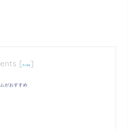
ents
[
]
hide
イムがおすすめ