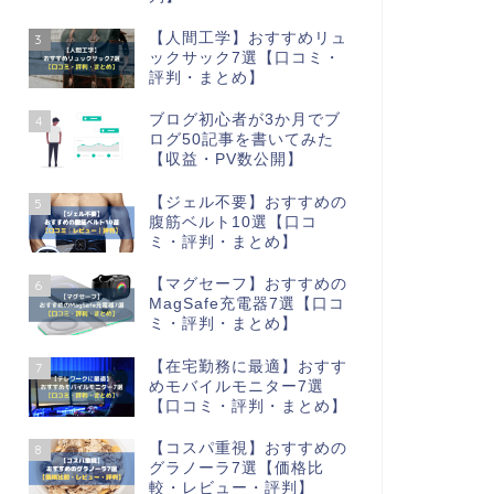
【人間工学】おすすめリュ
3
ックサック7選【口コミ・
評判・まとめ】
ブログ初心者が3か月でブ
4
ログ50記事を書いてみた
【収益・PV数公開】
【ジェル不要】おすすめの
5
腹筋ベルト10選【口コ
ミ・評判・まとめ】
【マグセーフ】おすすめの
6
MagSafe充電器7選【口コ
ミ・評判・まとめ】
【在宅勤務に最適】おすす
7
めモバイルモニター7選
【口コミ・評判・まとめ】
【コスパ重視】おすすめの
8
グラノーラ7選【価格比
較・レビュー・評判】