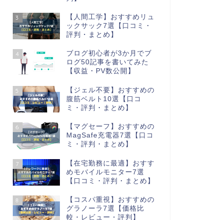
【人間工学】おすすめリュ
3
ックサック7選【口コミ・
評判・まとめ】
ブログ初心者が3か月でブ
4
ログ50記事を書いてみた
【収益・PV数公開】
【ジェル不要】おすすめの
5
腹筋ベルト10選【口コ
ミ・評判・まとめ】
【マグセーフ】おすすめの
6
MagSafe充電器7選【口コ
ミ・評判・まとめ】
【在宅勤務に最適】おすす
7
めモバイルモニター7選
【口コミ・評判・まとめ】
【コスパ重視】おすすめの
8
グラノーラ7選【価格比
較・レビュー・評判】