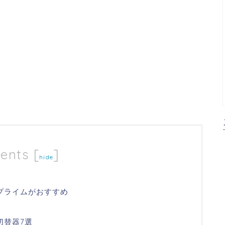
ents
[
]
hide
nプライムがおすすめ
切替器7選