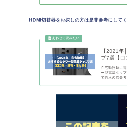
HDMI切替器をお探しの方は是非参考にして
【2021
プ7選【口
在宅勤務時に電
ー型電源タップ
で購入の際参考に