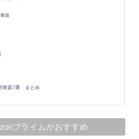
I切替器
器
切替器7選 まとめ
azonプライムがおすすめ