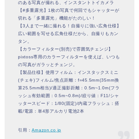
のある写真が撮れる、インスタントトイカメラ
【#多重露光】1枚の写真で何回でもシャッターが
切れる「多重露光」機能がたのしい！
【3人まで一緒に撮れる！自撮りに強い広角仕様】
広い範囲を写せる広角仕様だから、自撮りもカン
タン。
【カラーフィルター(別売)で雰囲気チェンジ】
pixtoss専用のカラーフィルターを使えば、いつも
の写真がガラッとチェンジ。
【製品仕様】使用フィルム：インスタックスミニ
(チェキ)フィルム/焦点距離：f=45.5mm(35mm換
算25.5mm相当)/適正撮影距離：0.5m~1.0m(フラ
ッシュ有効範囲：0.5m~0.8m)/絞り値：F11/シャ
ッタースピード：1/80(固定)/内蔵フラッシュ：搭
載/電源：単4形アルカリ電池2本
引用：
Amazon.co.jp