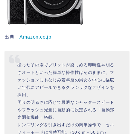
出典：
Amazon.co.jp
撮ったその場でプリントが楽しめる即時性や明る
さオートといった簡単な操作性はそのままに、フ
ァッションにもなじみ若年層の男女を中心に幅広
い年代にアピールできるクラシックなデザインを
採用。
周りの明るさに応じて最適なシャッタースピード
やフラッシュ光量に自動的に設定される「自動露
光調整機能」搭載。
レンズリングを引き出すだけの簡単操作で、セル
フィーモードに切替可能。(30ｃｍ～50ｃｍ)