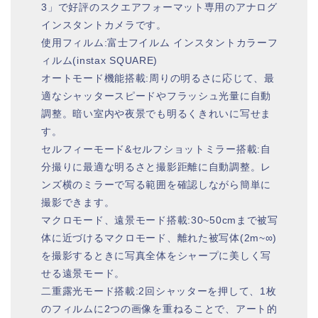
3」で好評のスクエアフォーマット専用のアナログ
インスタントカメラです。
使用フィルム:富士フイルム インスタントカラーフ
ィルム(instax SQUARE)
オートモード機能搭載:周りの明るさに応じて、最
適なシャッタースピードやフラッシュ光量に自動
調整。暗い室内や夜景でも明るくきれいに写せま
す。
セルフィーモード&セルフショットミラー搭載:自
分撮りに最適な明るさと撮影距離に自動調整。レ
ンズ横のミラーで写る範囲を確認しながら簡単に
撮影できます。
マクロモード、遠景モード搭載:30~50cmまで被写
体に近づけるマクロモード、離れた被写体(2m~∞)
を撮影するときに写真全体をシャープに美しく写
せる遠景モード。
二重露光モード搭載:2回シャッターを押して、1枚
のフィルムに2つの画像を重ねることで、アート的