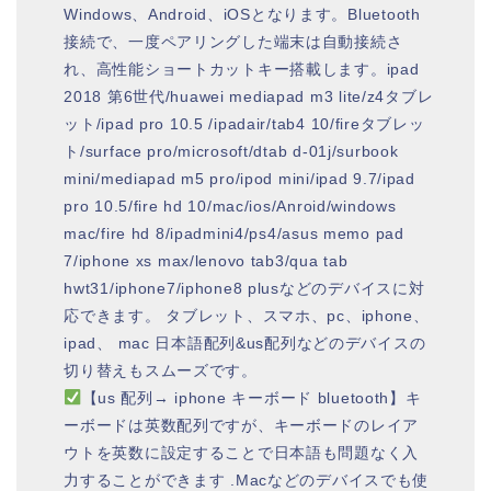
Windows、Android、iOSとなります。Bluetooth
接続で、一度ペアリングした端末は自動接続さ
れ、高性能ショートカットキー搭載します。ipad
2018 第6世代/huawei mediapad m3 lite/z4タブレ
ット/ipad pro 10.5 /ipadair/tab4 10/fireタブレッ
ト/surface pro/microsoft/dtab d-01j/surbook
mini/mediapad m5 pro/ipod mini/ipad 9.7/ipad
pro 10.5/fire hd 10/mac/ios/Anroid/windows
mac/fire hd 8/ipadmini4/ps4/asus memo pad
7/iphone xs max/lenovo tab3/qua tab
hwt31/iphone7/iphone8 plusなどのデバイスに対
応できます。 タブレット、スマホ、pc、iphone、
ipad、 mac 日本語配列&us配列などのデバイスの
切り替えもスムーズです。
【us 配列→ iphone キーボード bluetooth】キ
ーボードは英数配列ですが、キーボードのレイア
ウトを英数に設定することで日本語も問題なく入
力することができます .Macなどのデバイスでも使