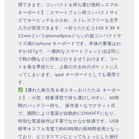
用できます。コンパクト＆持ち運び便利→スマホ
キーボード】：スマートフォン用コンパクトサイ
ズでキーピッチも小さめ、ストレスフリーな文字
入力が実現できます。⇒折りたたむと145 X 99 X
12mmというiphone6plusぐらいの超コンパクトサ
イズ感のiphone キーボードです。本体の重量はわ
ずか157gで、一般的なスマートフォンとほぼ同じ
で鞄の隅などに簡単にひそませておけます。コー
トを着る季節だと、上着の大きめのポケットに入
ってしまいます。ipad キーボードとしても適用で
す。
【優れた耐久性＆省エネ→おりたたみ キーボー
ド】：小型、軽量薄型で持ち運びしやすい、60時
間のバッテリー持ち。 操作楽々なマグネット式
で、開閉により電源が自動的にON/OFFになり、
特別な電源操作は不要でなかなか快適です。USB
標準オスフル充電で約60時間の長時間使用となっ
ており、ビジネスマンにとってちょっとした旅行