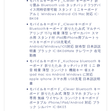
モバイルキーボード_iClever キーボード 折
り畳み Bluetooth usb タッチパッド 3つデバ
イス同時切替可能 スタンド ミニキーボード
アルミ Windows Android iOS Mac 対応 IC-
BK08
モバイルキーボード_iCleverキーボード
Bluetoothキーボード 折りたたみ式 マルチペ
アリング 157g 軽量 薄型 レザーカバー スマ
ホ用 スタンド付 iPad用iPhone用ブルートゥ
ースキーボードUSB充電式
Android/Windows/iOS対応 財布型 日本語説
明書 ブラック IC-BK06Mate テレワーク 在宅
勤務
モバイルキーボード_Kuchoow bluetooth キ
ーボード 折りたたみ タッチパッド付 ミニ 静
音 軽量 薄型 コンパクト 機能キー 省エネ
ipad mac ios Android Windows に対応
apple iphone スマホ用 USB充電 日本語説明
書
モバイルキーボード_iClever Bluetooth キー
ボード 折りたたみ式 薄型 スマホ タブレット
専用 無線 ワイヤレス コンパクトキーボード
ポータブル iPhone/iPad/Andriod 対応 ブラ
ック シルバー IC-BK03