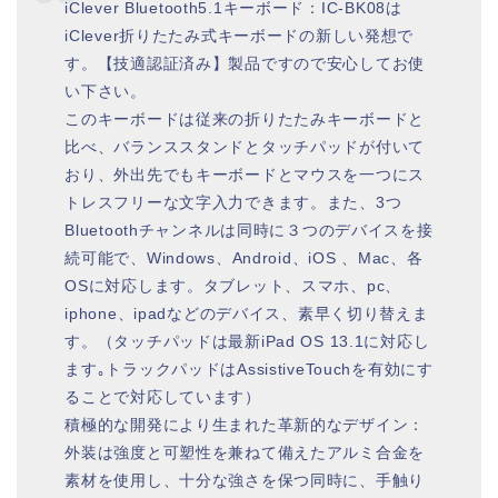
iClever Bluetooth5.1キーボード：IC-BK08は
iClever折りたたみ式キーボードの新しい発想で
す。【技適認証済み】製品ですので安心してお使
い下さい。
このキーボードは従来の折りたたみキーボードと
比べ、バランススタンドとタッチパッドが付いて
おり、外出先でもキーボードとマウスを一つにス
トレスフリーな文字入力できます。また、3つ
Bluetoothチャンネルは同時に３つのデバイスを接
続可能で、Windows、Android、iOS 、Mac、各
OSに対応します。タブレット、スマホ、pc、
iphone、ipadなどのデバイス、素早く切り替えま
す。（タッチパッドは最新iPad OS 13.1に対応し
ます｡トラックパッドはAssistiveTouchを有効にす
ることで対応しています）
積極的な開発により生まれた革新的なデザイン：
外装は強度と可塑性を兼ねて備えたアルミ合金を
素材を使用し、十分な強さを保つ同時に、手触り