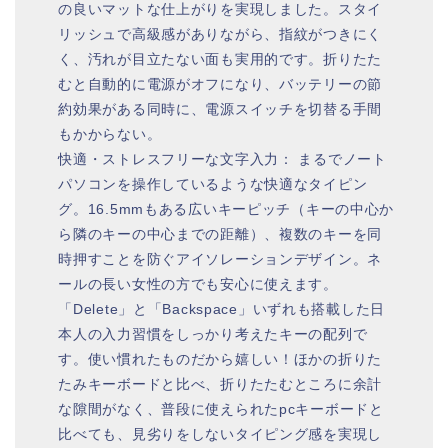
の良いマットな仕上がりを実現しました。スタイ
リッシュで高級感がありながら、指紋がつきにく
く、汚れが目立たない面も実用的です。折りたた
むと自動的に電源がオフになり、バッテリーの節
約効果がある同時に、電源スイッチを切替る手間
もかからない。
快適・ストレスフリーな文字入力： まるでノート
パソコンを操作しているような快適なタイピン
グ。16.5mmもある広いキーピッチ（キーの中心か
ら隣のキーの中心までの距離）、複数のキーを同
時押すことを防ぐアイソレーションデザイン。ネ
ールの長い女性の方でも安心に使えます。
「Delete」と「Backspace」いずれも搭載した日
本人の入力習慣をしっかり考えたキーの配列で
す。使い慣れたものだから嬉しい！ほかの折りた
たみキーボードと比べ、折りたたむところに余計
な隙間がなく、普段に使えられたpcキーボードと
比べても、見劣りをしないタイピング感を実現し