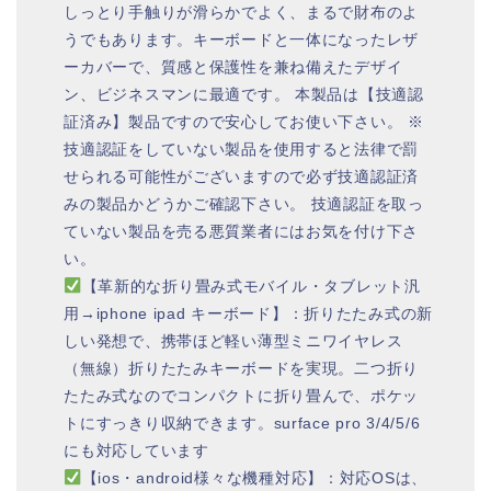
しっとり手触りが滑らかでよく、まるで財布のよ
うでもあります。キーボードと一体になったレザ
ーカバーで、質感と保護性を兼ね備えたデザイ
ン、ビジネスマンに最適です。 本製品は【技適認
証済み】製品ですので安心してお使い下さい。 ※
技適認証をしていない製品を使用すると法律で罰
せられる可能性がございますので必ず技適認証済
みの製品かどうかご確認下さい。 技適認証を取っ
ていない製品を売る悪質業者にはお気を付け下さ
い。
【革新的な折り畳み式モバイル・タブレット汎
用→iphone ipad キーボード】：折りたたみ式の新
しい発想で、携帯ほど軽い薄型ミニワイヤレス
（無線）折りたたみキーボードを実現。二つ折り
たたみ式なのでコンパクトに折り畳んで、ポケッ
トにすっきり収納できます。surface pro 3/4/5/6
にも対応しています
【ios・android様々な機種対応】：対応OSは、