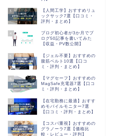
【人間工学】おすすめリュ
3
ックサック7選【口コミ・
評判・まとめ】
ブログ初心者が3か月でブ
4
ログ50記事を書いてみた
【収益・PV数公開】
【ジェル不要】おすすめの
5
腹筋ベルト10選【口コ
ミ・評判・まとめ】
【マグセーフ】おすすめの
6
MagSafe充電器7選【口コ
ミ・評判・まとめ】
【在宅勤務に最適】おすす
7
めモバイルモニター7選
【口コミ・評判・まとめ】
【コスパ重視】おすすめの
8
グラノーラ7選【価格比
較・レビュー・評判】