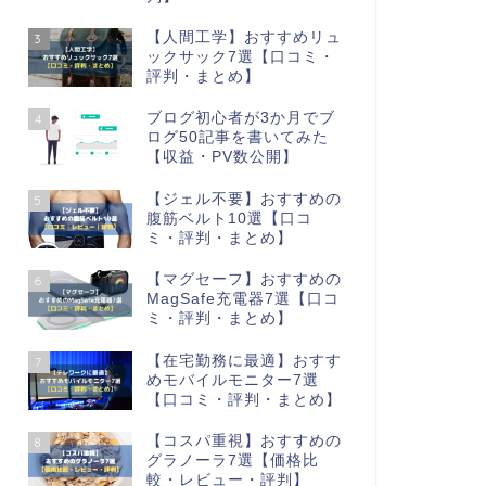
【人間工学】おすすめリュ
3
ックサック7選【口コミ・
評判・まとめ】
ブログ初心者が3か月でブ
4
ログ50記事を書いてみた
【収益・PV数公開】
【ジェル不要】おすすめの
5
腹筋ベルト10選【口コ
ミ・評判・まとめ】
【マグセーフ】おすすめの
6
MagSafe充電器7選【口コ
ミ・評判・まとめ】
【在宅勤務に最適】おすす
7
めモバイルモニター7選
【口コミ・評判・まとめ】
【コスパ重視】おすすめの
8
グラノーラ7選【価格比
較・レビュー・評判】