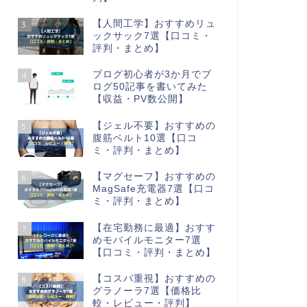
【人間工学】おすすめリュ
3
ックサック7選【口コミ・
評判・まとめ】
ブログ初心者が3か月でブ
4
ログ50記事を書いてみた
【収益・PV数公開】
【ジェル不要】おすすめの
5
腹筋ベルト10選【口コ
ミ・評判・まとめ】
【マグセーフ】おすすめの
6
MagSafe充電器7選【口コ
ミ・評判・まとめ】
【在宅勤務に最適】おすす
7
めモバイルモニター7選
【口コミ・評判・まとめ】
【コスパ重視】おすすめの
8
グラノーラ7選【価格比
較・レビュー・評判】