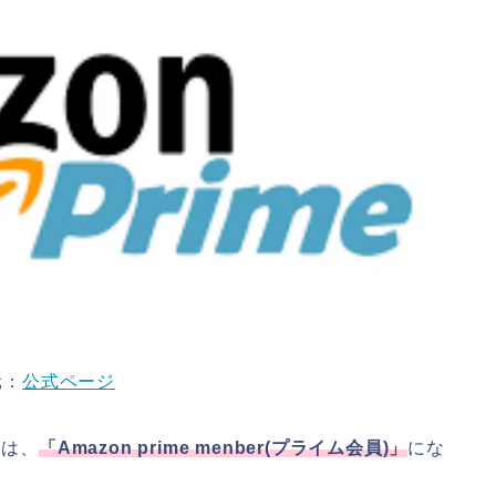
元：
公式ページ
には、
「
Amazon prime menber(
プライム会員
)
」
にな