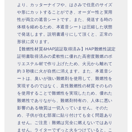
より、カッターナイフや、はさみで任意のサイズ
や形にカットすることができ、オーダー性と実用
性が両立の遮音シートです。また、発送する時の
体積を縮めるため、本遮音シートは圧縮した状態
で発送します。説明書通りにして頂くと、正常の
形状に戻ります。
【難燃性材質&HAP認証取得済み】HAP難燃性認定
証明書取得済みの柔軟性に優れた高密度難燃のポ
リエステル材で作り上げたため、火元から離れて
約３秒後に火が自然に消えます。また、本遮音シ
ートは、臭いが強い難燃剤を使用して、難燃性を
実現するのではなく、直性難燃性の材質そのもの
を使用することで難燃性を実現したため、優れた
難燃性でありながら、難燃剤特有の、人体に悪い
影響のある物質は一切入っていません。そのた
め、子供が住む部屋に貼り付けても全く問題あり
ません。ご注意：難燃は完全に燃えないではあり
ません。ライターでずっと火をつけていると、こ