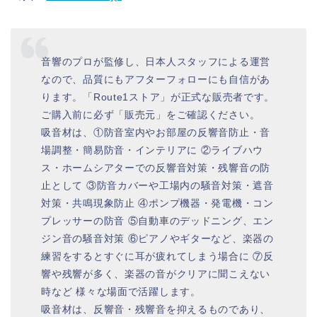
音響のプロが監修し、日本人スタッフによる運営
なので、品質にもアフターフォローにも自信があ
ります。「Route1ストア」が正式な販売者です。
ご購入前に必ず「販売元」をご確認ください。
吸音材は、①防音室内やお部屋の反響音防止・音
場調整・簡易防音・インテリアに ②ライブハウ
ス・ホームシアターでの反響音対策・残響音の防
止として ③防音カバーや工場内の騒音対策・遮音
対策・共鳴現象防止 ④ポンプ機器・発電機・コン
プレッサーの防音 ⑤自動車のデッドニング、エン
ジン音の騒音対策 ⑥ピアノやギターなど、楽器の
練習をするとすぐに耳が疲れてしまう場合に ⑦反
響や残響が多く、楽器の音がクリアに聞こえない
時など 様々な場面で活躍します。
吸音材は、反響音・残響音を抑えるものであり、