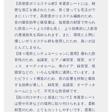
【高密度ポリエステル材】本遮音シートには、精
密な加工を施されたため、長く使っても毛玉がで
きにくいです。高密度ポリエステル繊維のため、
音の吸収効率と吸収量は、低密度の材質で作られ
た防音シートより2倍も高く、より効果的に入射音
の透過損失を高められます。また、環境と人間に
優しいポリエステル材を使用したため、臭いがほ
とんどしません。
【様々場所とシチュエーションに適用】優れた防
音性のため、会議室、ピアノ練習室、寝室、オフ
ィス、オーディオルーム、車のドア、録音室、視
聴室などの、いろんな場所に適用しています。ま
たピラミッド構造のため、音の反響を抑制と吸収
する効果が著しく、録音室、会議室、オーディオ
ルームにとって、不可欠な防音材です。
【貼り付けやすいと発送について】本遮音シート
は壁や天井などの場所に貼り付けられます。柔軟
材質のため、とてもカットしやすいです。需要に