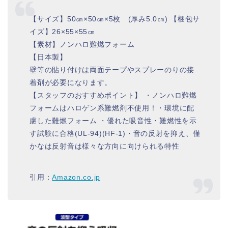
【サイズ】50㎝×50㎝×5枚 (厚み5.0㎝) 【梱包サ
イズ】26×55×55㎝
【素材】ノンハロ難燃フォーム
【日本製】
壁等の貼り付けは両面テープやスプレーのりの接
着剤が必要になります。
【スタッフのおすすめポイント】 ・ノンハロ難燃
フォームはハロゲン系難燃剤不使用！・環境に配
慮した難燃フォーム ・優れた吸音性・難燃性を示
す試験に合格(UL-94)(HF-1)・音の反射を抑え、僅
かなは反射音は様々な方向に向けられる特性
引用：
Amazon.co.jp