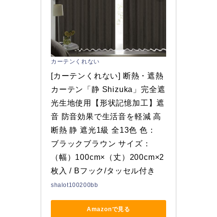
カーテンくれない
[カーテンくれない] 断熱・遮熱
カーテン「静 Shizuka」完全遮
光生地使用【形状記憶加工】遮
音 防音効果で生活音を軽減 高
断熱 静 遮光1級 全13色 色： 
ブラックブラウン サイズ：
（幅）100cm×（丈）200cm×2
枚入 / Bフック/タッセル付き
shalot100200bb
Amazonで見る