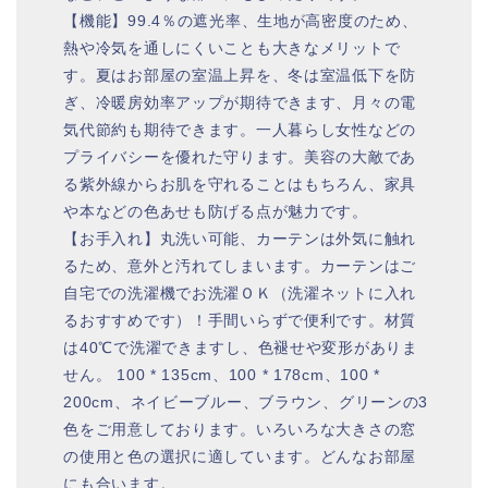
【機能】99.4％の遮光率、生地が高密度のため、
熱や冷気を通しにくいことも大きなメリットで
す。夏はお部屋の室温上昇を、冬は室温低下を防
ぎ、冷暖房効率アップが期待できます、月々の電
気代節約も期待できます。一人暮らし女性などの
プライバシーを優れた守ります。美容の大敵であ
る紫外線からお肌を守れることはもちろん、家具
や本などの色あせも防げる点が魅力です。
【お手入れ】丸洗い可能、カーテンは外気に触れ
るため、意外と汚れてしまいます。カーテンはご
自宅での洗濯機でお洗濯ＯＫ（洗濯ネットに入れ
るおすすめです）！手間いらずで便利です。材質
は40℃で洗濯できますし、色褪せや変形がありま
せん。 100 * 135cm、100 * 178cm、100 *
200cm、ネイビーブルー、ブラウン、グリーンの3
色をご用意しております。いろいろな大きさの窓
の使用と色の選択に適しています。どんなお部屋
にも合います。