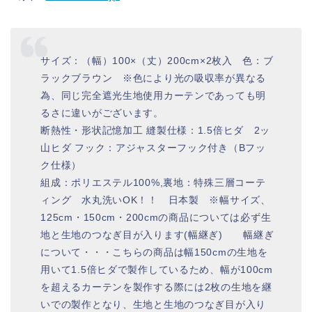
サイズ：（幅）100×（丈）200cm×2枚入 色：ブ
ラックブラウン ※色により光の吸収率が異なる
為、同じ完全遮光生地使用カーテンであっても明
るさに違いがございます。
断熱性・形状記憶加工 縫製仕様：1.5倍ヒダ 2ッ
山ヒダ フック：アジャスターフック付き（Bフッ
ク仕様）
組成：ポリエステル100%,裏地：特殊三層コーテ
ィング 水丸洗いOK！！ 日本製 ※幅サイズ、
125cm・150cm・200cmの商品については必ず生
地と生地のつなぎ目が入ります(幅継ぎ) 幅継ぎ
について・・・こちらの商品は幅150cmの生地を
用いて1.5倍ヒダで製作しているため、幅が100cm
を超えるカーテンを製作する際には2枚の生地を継
いでの製作となり、生地と生地のつなぎ目が入り