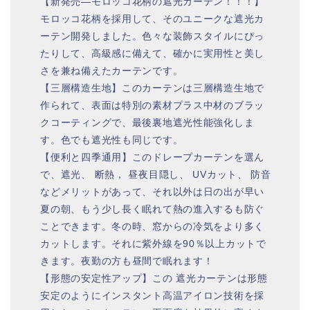
【新発売—モロッコ花柄の遮光カーテン！！！】
モロッコ花柄を採用して、そのユニークな遮光カ
ーテン開発しました。色々な装飾スタイルにぴっ
たりして、高級感に備えて、確かに実用性と美し
さを兼ね備えたカーテンです。
【三層構造生地】このカーテンは三層構造生地で
作られて、表面は特別の素材プラス中材のブラッ
クコーティングで、最後裏地遮光性能強化しま
す。色でも遮光性も同じです。
【便利と四季通用】このドレープカーテンを選ん
で、遮光、 断熱， 昼夜目隠し、 UVカット、 防音
などメリットがあって、それ以外は日の出が早い
夏の朝、もう少し長く眠れて熱の進入するも防ぐ
ことできます。冬の時、窓からの冷気をより多く
カットします。それに紫外線を90％以上カットで
きます。夜勤の方も昼間で眠れます！
【形態の安定性アップ】この 遮光カーテンは形態
安定のようにインスタント高温アイロン技術を採