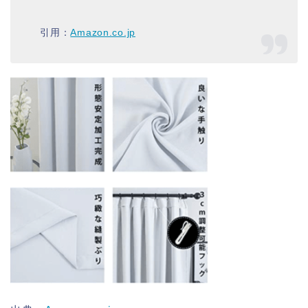
引用：
Amazon.co.jp