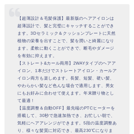
【超薄設計＆毛髪保護】最新版のヘアアイロンは
超薄設計で、髪と完璧にキャッチすることができ
ます。3Dセラミック＆クッションプレートに天然
植物の栄養を出すことで、髪を潤いと綺麗になり
ます。柔軟に動くことができで、断毛やダメージ
を有効に抑えます。
【ストレート&カール両用】2WAYタイプのヘアア
イロン、1本だけでストレートアイロン・カールア
イロン両方も楽しめます。長髪、短髪、硬い髪、
やわらかい髪など色んな場合で適用します、男女
にもお好みに合わせて使えます。年末贈り物とし
て最適！
【温度調整＆自動OFF】最先端のPTCヒーターを
搭載して、30秒で急速加熱でき、お忙しい朝で、
気軽にヘアアレンジができます。5段の温度調整あ
り、様々な髪質に対応でき、最高230℃になりま