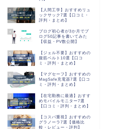
【人間工学】おすすめリュ
3
ックサック7選【口コミ・
評判・まとめ】
ブログ初心者が3か月でブ
4
ログ50記事を書いてみた
【収益・PV数公開】
【ジェル不要】おすすめの
5
腹筋ベルト10選【口コ
ミ・評判・まとめ】
【マグセーフ】おすすめの
6
MagSafe充電器7選【口コ
ミ・評判・まとめ】
【在宅勤務に最適】おすす
7
めモバイルモニター7選
【口コミ・評判・まとめ】
【コスパ重視】おすすめの
8
グラノーラ7選【価格比
較・レビュー・評判】