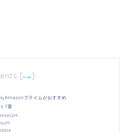
ents
[
]
hide
Amazonプライムがおすすめ
ト7選
ISKOFF
off
NDA