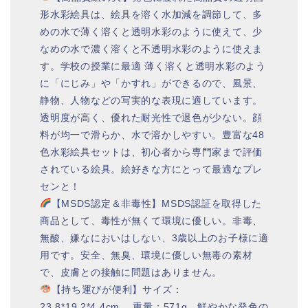
形水彩絵具は、絵具を溶く水加減を調節して、多
めの水で薄く溶くと透明水彩のように使えて、少
なめの水で濃く溶くと不透明水彩のように使えま
す。学校の授業に最適 薄く溶くと透明水彩のよう
に「にじみ」や「かすれ」ができるので、風景、
静物、人物などの写実的な表現に適しています。
透明度が高く、優れた耐光性で退色が少ない。顔
料が均一で滑らか、水で溶かしやすい。豊富な48
色水彩絵具セットは、初心者から専門家まで評価
されている絵具。絵好きな方にとって最適なプレ
センと！
【MSDS認定＆非毒性】MSDS認証を取得した
商品として、毒性が無くて環境に優しい。非毒、
無酸、嫌なにおいはしない、3歳以上のお子様に適
用です。安全、無臭、環境に優しい無毒の素材
で、皮膚との接触に問題はありません。
【持ち運びが便利】サイズ：
23.8*19.2*4.4cm、 重量：571g、鮮やかな発色の