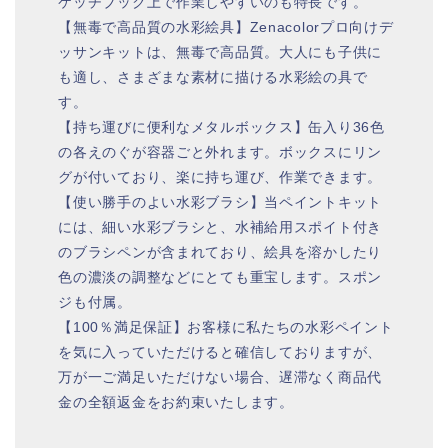
ケッチブック上で作業しやすいのも特長です。
【無毒で高品質の水彩絵具】Zenacolorプロ向けデ
ッサンキットは、無毒で高品質。大人にも子供に
も適し、さまざまな素材に描ける水彩絵の具で
す。
【持ち運びに便利なメタルボックス】缶入り36色
の各えのぐが容器ごと外れます。ボックスにリン
グが付いており、楽に持ち運び、作業できます。
【使い勝手のよい水彩ブラシ】当ペイントキット
には、細い水彩ブラシと、水補給用スポイト付き
のブラシペンが含まれており、絵具を溶かしたり
色の濃淡の調整などにとても重宝します。スポン
ジも付属。
【100％満足保証】お客様に私たちの水彩ペイント
を気に入っていただけると確信しておりますが、
万が一ご満足いただけない場合、遅滞なく商品代
金の全額返金をお約束いたします。