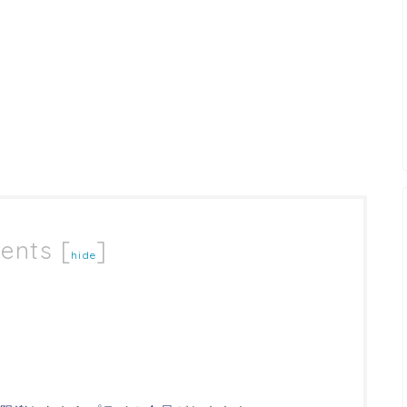
ents
[
]
hide