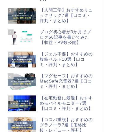
【人間工学】おすすめリュ
3
ックサック7選【口コミ・
評判・まとめ】
ブログ初心者が3か月でブ
4
ログ50記事を書いてみた
【収益・PV数公開】
【ジェル不要】おすすめの
5
腹筋ベルト10選【口コ
ミ・評判・まとめ】
【マグセーフ】おすすめの
6
MagSafe充電器7選【口コ
ミ・評判・まとめ】
【在宅勤務に最適】おすす
7
めモバイルモニター7選
【口コミ・評判・まとめ】
【コスパ重視】おすすめの
8
グラノーラ7選【価格比
較・レビュー・評判】