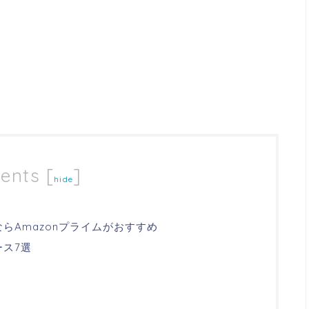
ents
[
]
hide
ならAmazonプライムがおすすめ
ース7選