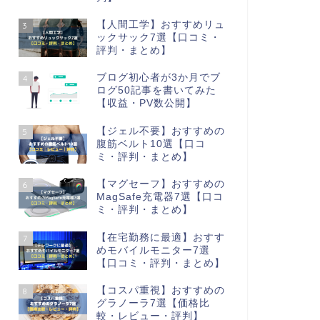
【人間工学】おすすめリュ
3
ックサック7選【口コミ・
評判・まとめ】
ブログ初心者が3か月でブ
4
ログ50記事を書いてみた
【収益・PV数公開】
【ジェル不要】おすすめの
5
腹筋ベルト10選【口コ
ミ・評判・まとめ】
【マグセーフ】おすすめの
6
MagSafe充電器7選【口コ
ミ・評判・まとめ】
【在宅勤務に最適】おすす
7
めモバイルモニター7選
【口コミ・評判・まとめ】
【コスパ重視】おすすめの
8
グラノーラ7選【価格比
較・レビュー・評判】