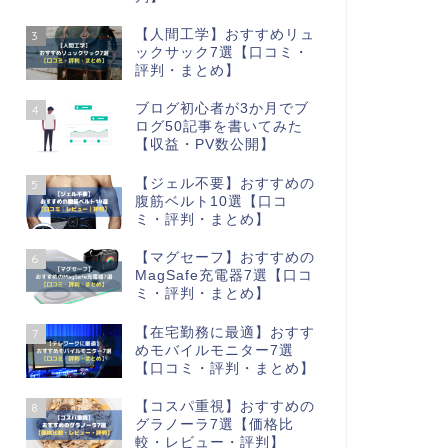
【人間工学】おすすめリュ
3
ックサック7選【口コミ・
評判・まとめ】
ブログ初心者が3か月でブ
4
ログ50記事を書いてみた
【収益・PV数公開】
【ジェル不要】おすすめの
5
腹筋ベルト10選【口コ
ミ・評判・まとめ】
【マグセーフ】おすすめの
6
MagSafe充電器7選【口コ
ミ・評判・まとめ】
【在宅勤務に最適】おすす
7
めモバイルモニター7選
【口コミ・評判・まとめ】
【コスパ重視】おすすめの
8
グラノーラ7選【価格比
較・レビュー・評判】