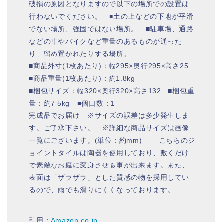
破損の原因となりますので以下の場所での設置は
行わないでください。 ■土の上などの下地が平滑
でない場所、強固ではない場所。 ■駐車場、通路
などの車やバイクなど重量のあるものが通った
り、留め置かれたりする場所。
■商品外寸(1枚あたり)：幅295×奥行295×高さ25
■商品重量(1枚あたり)：約1.8kg
■梱包サイズ：幅320×奥行320×高さ132 ■梱包重
量：約7.5kg ■個口数：1
完成品でお届け ※サイズの誤差は多少発生しま
す。ご了承下さい。 ※詳細な商品サイズは画像
一覧にございます。(単位：約mm) こちらのジ
ョイントタイルは陶器を使用しており、敷くだけ
で素敵なお庭に変身させる事が出来ます。また、
表面は「ザラザラ」とした質感の物を採用してい
るので、雨でも滑りにくくなっております。
引用：
Amazon.co.jp