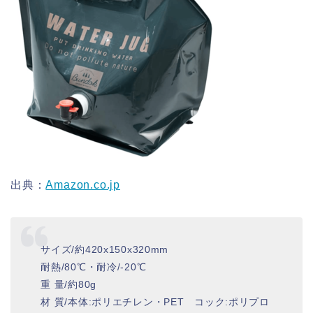
出典：
Amazon.co.jp
サイズ/約420x150x320mm
耐熱/80℃・耐冷/-20℃
重 量/約80g
材 質/本体:ポリエチレン・PET コック:ポリプロ