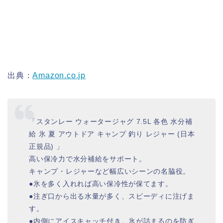
出典：
Amazon.co.jp
「スタンレー ウォータージャグ 7.5L 各色 水分補
給 氷 夏 アウトドア キャンプ 釣り レジャー (日本
正規品) 」
高い保冷力で水分補給をサポート。
キャンプ・レジャーなど幅広いシーンの名脇役。
●氷を多く入れれば高い保冷性が保てます。
●注ぎ口から出る水量が多く、スピーディに注げま
す。
●内側にアイスキャッチ付き。氷が詰まるのを防ぎ