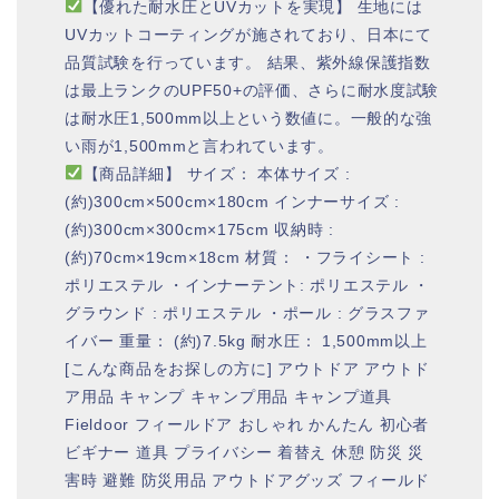
【優れた耐水圧とUVカットを実現】 生地には
UVカットコーティングが施されており、日本にて
品質試験を行っています。 結果、紫外線保護指数
は最上ランクのUPF50+の評価、さらに耐水度試験
は耐水圧1,500mm以上という数値に。一般的な強
い雨が1,500mmと言われています。
【商品詳細】 サイズ： 本体サイズ :
(約)300cm×500cm×180cm インナーサイズ :
(約)300cm×300cm×175cm 収納時 :
(約)70cm×19cm×18cm 材質： ・フライシート :
ポリエステル ・インナーテント: ポリエステル ・
グラウンド : ポリエステル ・ポール : グラスファ
イバー 重量： (約)7.5kg 耐水圧： 1,500mm以上
[こんな商品をお探しの方に] アウトドア アウトド
ア用品 キャンプ キャンプ用品 キャンプ道具
Fieldoor フィールドア おしゃれ かんたん 初心者
ビギナー 道具 プライバシー 着替え 休憩 防災 災
害時 避難 防災用品 アウトドアグッズ フィールド