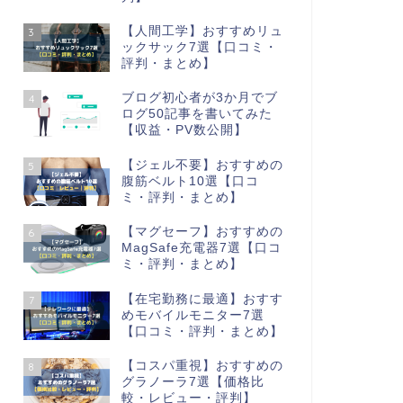
【人間工学】おすすめリュ
3
ックサック7選【口コミ・
評判・まとめ】
ブログ初心者が3か月でブ
4
ログ50記事を書いてみた
【収益・PV数公開】
【ジェル不要】おすすめの
5
腹筋ベルト10選【口コ
ミ・評判・まとめ】
【マグセーフ】おすすめの
6
MagSafe充電器7選【口コ
ミ・評判・まとめ】
【在宅勤務に最適】おすす
7
めモバイルモニター7選
【口コミ・評判・まとめ】
【コスパ重視】おすすめの
8
グラノーラ7選【価格比
較・レビュー・評判】