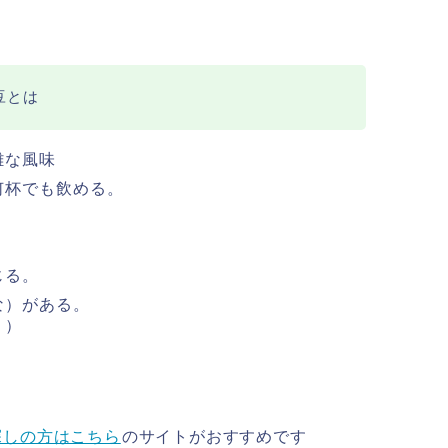
豆とは
雑な風味
何杯でも飲める。
じる。
な）がある。
。）
探しの方はこちら
のサイトがおすすめです