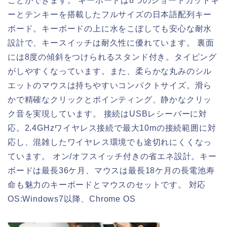
ことができます。 キーボードは8つのショートカットキ
ーとテンキーを搭載したフルサイズの日本語配列キー
ボード。キーボードの上に水をこぼしても安心な耐水
設計で、キースイッチは耐久性に優れています。 裏面
には8度の傾斜をつけられるスタンド付き。タイピング
がしやすくなっています。また、柔らかな丸みのシル
エットのマウスは持ちやすいコンパクトサイズ。滑ら
かで精確なクリックとポインティング、静かなクリッ
ク音を実現しています。 接続はUSBレシーバーに対
応。2.4GHzワイヤレス接続で最大10mの接続範囲に対
応し、混雑したワイヤレス環境でも途切れにくくなっ
ています。 オン/オフスイッチ付きの省エネ設計。キー
ボードは最長36ケ月、マウスは最長18ケ月の長電池寿
命も魅力のキーボードとマウスのセットです。 対応
OS:Windows7以降、Chrome OS